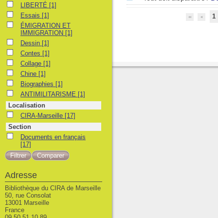
LIBERTÉ
LIBERTÉ
[1]
Essais
Essais
[1]
1
ÉMIGRATION ET IMMIGRATION
ÉMIGRATION ET
IMMIGRATION
[1]
Dessin
Dessin
[1]
Contes
Contes
[1]
Collage
Collage
[1]
Chine
Chine
[1]
Biographies
Biographies
[1]
ANTIMILITARISME
ANTIMILITARISME
[1]
Localisation
CIRA-Marseille
CIRA-Marseille
[17]
Section
Documents en français
Documents en français
[17]
Adresse
Bibliothèque du CIRA de Marseille
50, rue Consolat
13001 Marseille
France
09 50 51 10 89