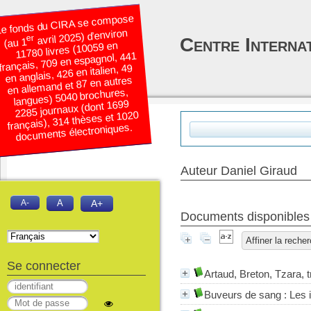
e fonds du CIRA se compose
avril 2025) d’environ
er
Centre Interna
(au 1
11780 livres (10059 en
français, 709 en espagnol, 441
en anglais, 426 en italien, 49
en allemand et 87 en autres
langues) 5040 brochures,
2285 journaux (dont 1699
français), 314 thèses et 1020
documents électroniques.
Auteur Daniel Giraud
A-
A
A+
Documents disponibles é
Affiner la reche
Se connecter
Artaud, Breton, Tzara, 
Buveurs de sang : Les 