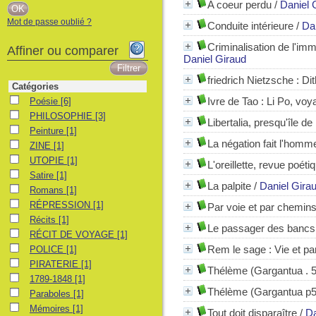
A coeur perdu
/
Daniel 
Mot de passe oublié ?
Conduite intérieure
/
Da
Criminalisation de l'imm
Affiner ou comparer
Daniel Giraud
friedrich Nietzsche
: Di
Catégories
Poésie
Ivre de Tao : Li Po, voy
Poésie
[6]
PHILOSOPHIE
PHILOSOPHIE
[3]
Libertalia, presqu'île de 
Peinture
Peinture
[1]
La négation fait l'homm
ZINE
ZINE
[1]
UTOPIE
UTOPIE
[1]
L'oreillette, revue poét
Satire
Satire
[1]
La palpite
/
Daniel Gira
Romans
Romans
[1]
RÉPRESSION
RÉPRESSION
[1]
Par voie et par chemin
Récits
Récits
[1]
Le passager des bancs 
RÉCIT DE VOYAGE
RÉCIT DE VOYAGE
[1]
POLICE
Rem le sage
: Vie et pa
POLICE
[1]
PIRATERIE
PIRATERIE
[1]
Thélème (Gargantua . 5
1789-1848
1789-1848
[1]
Thélème (Gargantua p5
Paraboles
Paraboles
[1]
Mémoires
Mémoires
[1]
Tout doit disparaître
/
Da