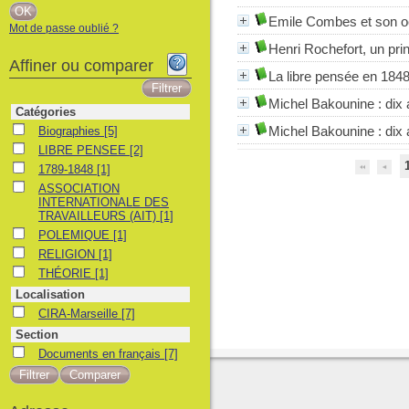
Emile Combes et son o
Mot de passe oublié ?
Henri Rochefort, un pri
Affiner ou comparer
La libre pensée en 184
Michel Bakounine
: dix
Catégories
Biographies
Michel Bakounine
: dix
Biographies
[5]
LIBRE PENSEE
LIBRE PENSEE
[2]
1789-1848
1789-1848
[1]
ASSOCIATION INTERNATIONALE DES TRAVAILLEURS (AIT)
ASSOCIATION
INTERNATIONALE DES
TRAVAILLEURS (AIT)
[1]
POLEMIQUE
POLEMIQUE
[1]
RELIGION
RELIGION
[1]
THÉORIE
THÉORIE
[1]
Localisation
CIRA-Marseille
CIRA-Marseille
[7]
Section
Documents en français
Documents en français
[7]