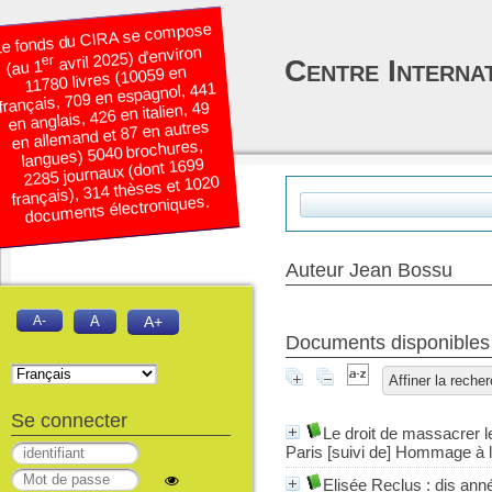
e fonds du CIRA se compose
avril 2025) d’environ
er
Centre Interna
(au 1
11780 livres (10059 en
français, 709 en espagnol, 441
en anglais, 426 en italien, 49
en allemand et 87 en autres
langues) 5040 brochures,
2285 journaux (dont 1699
français), 314 thèses et 1020
documents électroniques.
Auteur Jean Bossu
A-
A
A+
Documents disponibles é
Affiner la reche
Se connecter
Le droit de massacrer l
Paris [suivi de] Hommage à la
Elisée Reclus
: dis ann