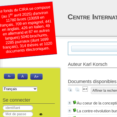
e fonds du CIRA se compose
avril 2025) d’environ
er
Centre Interna
(au 1
11780 livres (10059 en
français, 709 en espagnol, 441
en anglais, 426 en italien, 49
en allemand et 87 en autres
langues) 5040 brochures,
2285 journaux (dont 1699
français), 314 thèses et 1020
documents électroniques.
Auteur Karl Korsch
A-
A
A+
Documents disponibles é
Affiner la reche
Se connecter
Au coeur de la conceptio
La contre-révolution bu