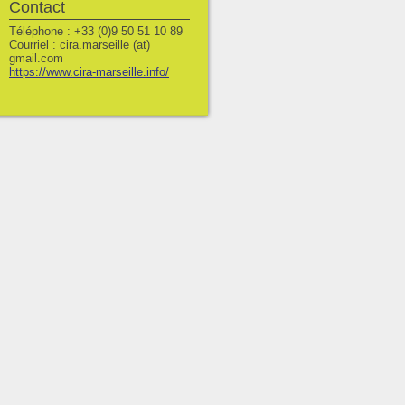
Contact
Téléphone : +33 (0)9 50 51 10 89
Courriel : cira.marseille (at)
gmail.com
https://www.cira-marseille.info/