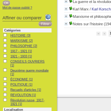
La guerre et la révolutio
Mot de passe oublié ?
Karl Marx
/
Karl Korsch
Marxisme et philosophi
Affiner ou comparer
Notes sur l'histoire (19
Catégories
HISTOIRE
HISTOIRE
[3]
MARXISME
MARXISME
[2]
PHILOSOPHIE
PHILOSOPHIE
[2]
1917 - 1921
1917 - 1921
[1]
1921 - 1933
1921 - 1933
[1]
CONSEILS OUVRIERS
CONSEILS OUVRIERS
[1]
Deuxième guerre mondiale
Deuxième guerre mondiale
[1]
ÉCONOMIE
ÉCONOMIE
[1]
POLITIQUE
POLITIQUE
[1]
Recueils d'articles
Recueils d'articles
[1]
REVOLUTION
REVOLUTION
[1]
Révolution russe, 1917-1921
Révolution russe, 1917-
1921
[1]
Localisation