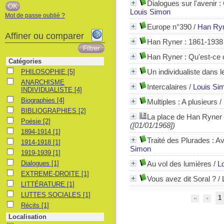
Dialogues sur l'avenir :
Louis Simon
Mot de passe oublié ?
Europe n°390
/
Han Ry
Affiner ou comparer
Han Ryner : 1861-1938 
Han Ryner : Qu'est-ce 
Catégories
PHILOSOPHIE
Un individualiste dans l
PHILOSOPHIE
[5]
ANARCHISME INDIVIDUALISTE
ANARCHISME
Intercalaires
/
Louis Si
INDIVIDUALISTE
[4]
Biographies
Biographies
[4]
Multiples : A plusieurs
/
BIBLIOGRAPHIES
BIBLIOGRAPHIES
[2]
La place de Han Ryner
Poésie
Poésie
[2]
([01/01/1968])
1894-1914
1894-1914
[1]
Traité des Plurades : Av
1914-1918
1914-1918
[1]
Simon
1919-1939
1919-1939
[1]
Dialogues
Dialogues
[1]
Au vol des lumières
/
L
EXTREME-DROITE
EXTREME-DROITE
[1]
Vous avez dit Soral ?
/
LITTÉRATURE
LITTÉRATURE
[1]
LUTTES SOCIALES
LUTTES SOCIALES
[1]
1
Récits
Récits
[1]
Localisation