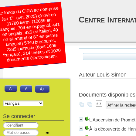
e fonds du CIRA se compose
avril 2025) d’environ
er
Centre Interna
(au 1
11780 livres (10059 en
français, 709 en espagnol, 441
en anglais, 426 en italien, 49
en allemand et 87 en autres
langues) 5040 brochures,
2285 journaux (dont 1699
français), 314 thèses et 1020
documents électroniques.
Auteur Louis Simon
A-
A
A+
Documents disponibles é
Affiner la reche
Se connecter
L'Ascension de Promét
À la découverte de Ha