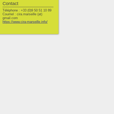
Contact
Téléphone : +33 (0)9 50 51 10 89
Courriel : cira.marseille (at)
gmail.com
https://www.cira-marseille.info/