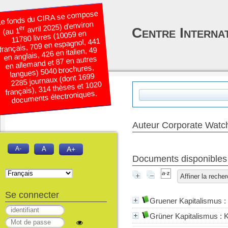
e fonds du CIRA se compose
avril 2025) d’environ
er
Centre Interna
(au 1
11780 livres (10059 en
français, 709 en espagnol, 441
en anglais, 426 en italien, 49
en allemand et 87 en autres
langues) 5040 brochures,
2285 journaux (dont 1699
français), 314 thèses et 1020
documents électroniques.
Auteur Corporate Watc
A-
A
A+
Documents disponibles é
Affiner la reche
Se connecter
Gruener Kapitalismus : 
Grüner Kapitalismus : K