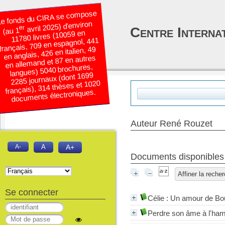
e fonds du CIRA se compose
avril 2025) d’environ
er
Centre Interna
(au 1
11780 livres (10059 en
français, 709 en espagnol, 441
en anglais, 426 en italien, 49
en allemand et 87 en autres
langues) 5040 brochures,
2285 journaux (dont 1699
français), 314 thèses et 1020
documents électroniques.
Auteur René Rouzet
A-
A
A+
Documents disponibles é
Affiner la reche
Se connecter
Célie : Un amour de Bo
Perdre son âme à l'ha