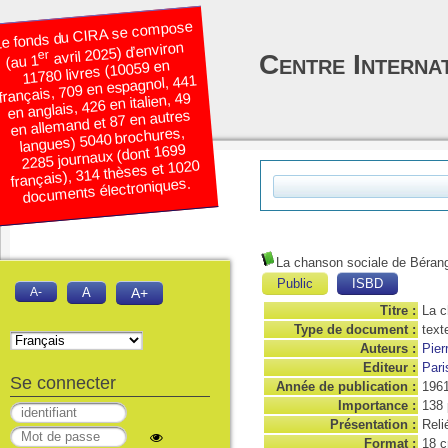
e fonds du CIRA se compose
avril 2025) d’environ
er
Centre Interna
(au 1
11780 livres (10059 en
français, 709 en espagnol, 441
en anglais, 426 en italien, 49
en allemand et 87 en autres
langues) 5040 brochures,
2285 journaux (dont 1699
français), 314 thèses et 1020
documents électroniques.
La chanson sociale de Béran
Public
ISBD
A-
A
A+
Titre :
La c
Type de document :
text
Auteurs :
Pier
Editeur :
Pari
Se connecter
Année de publication :
196
Importance :
138 
Présentation :
Reli
Format :
18 