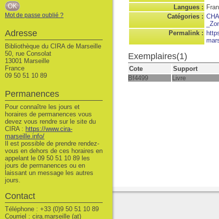
Langues :
Fran
Mot de passe oublié ?
Catégories :
CH
_Zon
Adresse
Permalink :
http
mars
Bibliothèque du CIRA de Marseille
50, rue Consolat
Exemplaires(1)
13001 Marseille
France
Cote
Support
09 50 51 10 89
Bf4499
Livre
Permanences
Pour connaître les jours et
horaires de permanences vous
devez vous rendre sur le site du
CIRA :
https://www.cira-
marseille.info/
Il est possible de prendre rendez-
vous en dehors de ces horaires en
appelant le 09 50 51 10 89 les
jours de permanences ou en
laissant un message les autres
jours.
Contact
Téléphone : +33 (0)9 50 51 10 89
Courriel : cira.marseille (at)