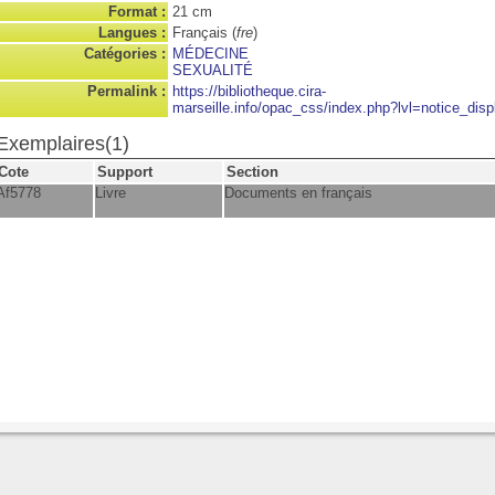
Format :
21 cm
Langues :
Français (
fre
)
Catégories :
MÉDECINE
SEXUALITÉ
Permalink :
https://bibliotheque.cira-
marseille.info/opac_css/index.php?lvl=notice_disp
Exemplaires(1)
Cote
Support
Section
Af5778
Livre
Documents en français