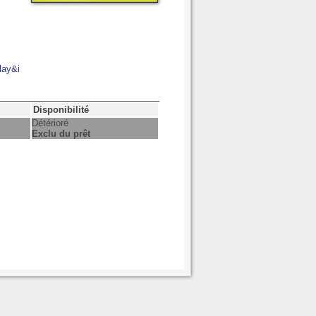
lay&i
Disponibilité
Détérioré
Exclu du prêt