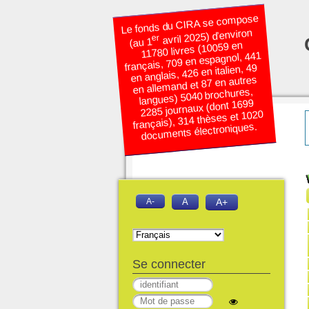
Le fonds du CIRA se compose
avril 2025) d’environ
er
(au 1
11780 livres (10059 en
français, 709 en espagnol, 441
en anglais, 426 en italien, 49
en allemand et 87 en autres
langues) 5040 brochures,
2285 journaux (dont 1699
français), 314 thèses et 1020
documents électroniques.
A-
A
A+
Se connecter