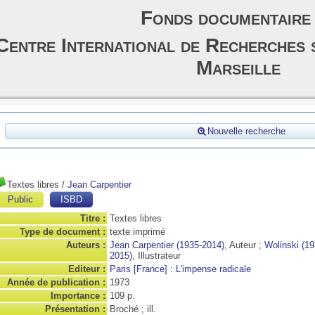
Fonds documentaire
Centre International de Recherches 
Marseille
Nouvelle recherche
Textes libres
/
Jean Carpentier
Public
ISBD
Titre :
Textes libres
Type de document :
texte imprimé
Auteurs :
Jean Carpentier (1935-2014)
, Auteur ;
Wolinski (19
2015)
, Illustrateur
Editeur :
Paris [France] : L'impense radicale
Année de publication :
1973
Importance :
109 p.
Présentation :
Broché ; ill.