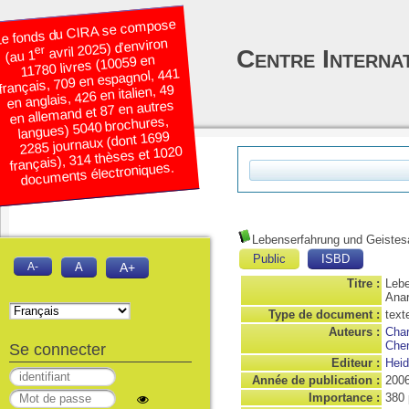
e fonds du CIRA se compose
avril 2025) d’environ
er
Centre Interna
(au 1
11780 livres (10059 en
français, 709 en espagnol, 441
en anglais, 426 en italien, 49
en allemand et 87 en autres
langues) 5040 brochures,
2285 journaux (dont 1699
français), 314 thèses et 1020
documents électroniques.
Lebenserfahrung und Geistes
Public
ISBD
A-
A
A+
Titre :
Lebe
Ana
Type de document :
text
Auteurs :
Char
Chen
Se connecter
Editeur :
Heid
Année de publication :
200
Importance :
380 