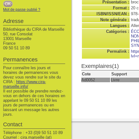
Présentation :
broc
Format :
20 
Mot de passe oublié ?
ISBN/ISSN/EAN :
978-
Note générale :
trad
Adresse
Langues :
Alle
Bibliothèque du CIRA de Marseille
Catégories :
ÉCO
50, rue Consolat
NON
13001 Marseille
PHI
France
SYN
09 50 51 10 89
Permalink :
http
lvl=
Permanences
Exemplaires(1)
Pour connaître les jours et
horaires de permanences vous
Cote
Support
devez vous rendre sur le site du
Ad0052
Livre
CIRA :
https://www.cira-
marseille.info/
Il est possible de prendre rendez-
vous en dehors de ces horaires en
appelant le 09 50 51 10 89 les
jours de permanences ou en
laissant un message les autres
jours.
Contact
Téléphone : +33 (0)9 50 51 10 89
Courriel : cira.marseille (at)