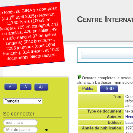
e fonds du CIRA se compose
avril 2025) d’environ
er
Centre Interna
(au 1
11780 livres (10059 en
français, 709 en espagnol, 441
en anglais, 426 en italien, 49
en allemand et 87 en autres
langues) 5040 brochures,
2285 journaux (dont 1699
français), 314 thèses et 1020
documents électroniques.
Oeuvres complètes le roseau pe
almanach Balthasar; mon suicid
A-
A
A+
Public
ISBD
Titre :
Oeuv
réfo
alma
Type de document :
text
Se connecter
Auteurs :
Henr
Editeur :
Laus
Année de publication :
197