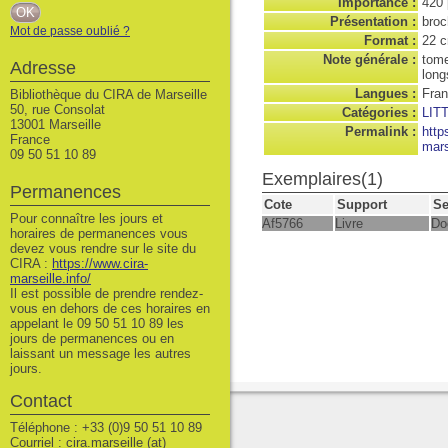
Importance :
420 
Présentation :
broc
Mot de passe oublié ?
Format :
22 
Note générale :
tome
Adresse
long
Langues :
Fran
Bibliothèque du CIRA de Marseille
50, rue Consolat
Catégories :
LIT
13001 Marseille
Permalink :
http
France
mars
09 50 51 10 89
Exemplaires(1)
Permanences
Cote
Support
Se
Pour connaître les jours et
Af5766
Livre
Do
horaires de permanences vous
devez vous rendre sur le site du
CIRA :
https://www.cira-
marseille.info/
Il est possible de prendre rendez-
vous en dehors de ces horaires en
appelant le 09 50 51 10 89 les
jours de permanences ou en
laissant un message les autres
jours.
Contact
Téléphone : +33 (0)9 50 51 10 89
Courriel : cira.marseille (at)