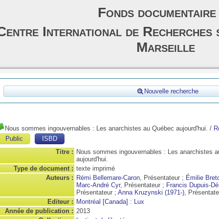
Fonds documentaire
Centre International de Recherches 
Marseille
Nouvelle recherche
Nous sommes ingouvernables : Les anarchistes au Québec aujourd'hui.
/
R
Public
ISBD
Titre :
Nous sommes ingouvernables : Les anarchistes 
aujourd'hui.
Type de document :
texte imprimé
Auteurs :
Rémi Bellemare-Caron
, Présentateur ;
Émilie Bret
Marc-André Cyr
, Présentateur ;
Francis Dupuis-Dér
Présentateur ;
Anna Kruzynski (1971-)
, Présentate
Editeur :
Montréal [Canada] : Lux
Année de publication :
2013