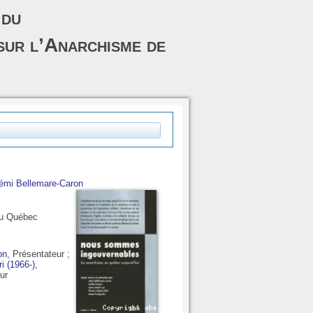
 du
sur l’Anarchisme de
émi Bellemare-Caron
au Québec
on
, Présentateur ;
i (1966-)
,
ur