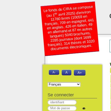
Le fonds du CIRA se compose
avril 2025) d’environ
er
(au 1
11780 livres (10059 en
français, 709 en espagnol, 441
en anglais, 426 en italien, 49
en allemand et 87 en autres
langues) 5040 brochures,
2285 journaux (dont 1699
français), 314 thèses et 1020
documents électroniques.
A-
A
A+
Se connecter