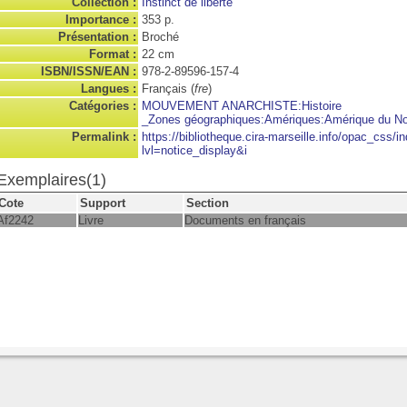
Collection :
Instinct de liberté
Importance :
353 p.
Présentation :
Broché
Format :
22 cm
ISBN/ISSN/EAN :
978-2-89596-157-4
Langues :
Français (
fre
)
Catégories :
MOUVEMENT ANARCHISTE:Histoire
_Zones géographiques:Amériques:Amérique du N
Permalink :
https://bibliotheque.cira-marseille.info/opac_css/i
lvl=notice_display&i
Exemplaires(1)
Cote
Support
Section
Af2242
Livre
Documents en français