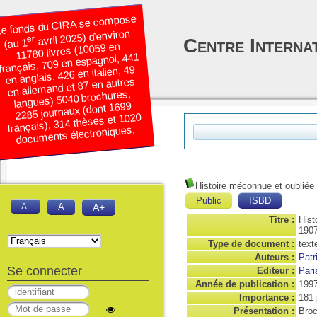
e fonds du CIRA se compose
avril 2025) d’environ
er
Centre Interna
(au 1
11780 livres (10059 en
français, 709 en espagnol, 441
en anglais, 426 en italien, 49
en allemand et 87 en autres
langues) 5040 brochures,
2285 journaux (dont 1699
français), 314 thèses et 1020
documents électroniques.
Histoire méconnue et oubliée
Public
ISBD
A-
A
A+
Titre :
Hist
1907
Type de document :
text
Auteurs :
Patr
Se connecter
Editeur :
Pari
Année de publication :
199
Importance :
181 
Présentation :
Broc