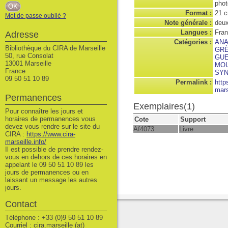
phot
Format :
21 
Mot de passe oublié ?
Note générale :
deux
Langues :
Fran
Adresse
Catégories :
AN
Bibliothèque du CIRA de Marseille
GR
50, rue Consolat
GU
13001 Marseille
MO
France
SYN
09 50 51 10 89
Permalink :
http
mars
Permanences
Exemplaires(1)
Pour connaître les jours et
horaires de permanences vous
Cote
Support
devez vous rendre sur le site du
Af4073
Livre
CIRA :
https://www.cira-
marseille.info/
Il est possible de prendre rendez-
vous en dehors de ces horaires en
appelant le 09 50 51 10 89 les
jours de permanences ou en
laissant un message les autres
jours.
Contact
Téléphone : +33 (0)9 50 51 10 89
Courriel : cira.marseille (at)