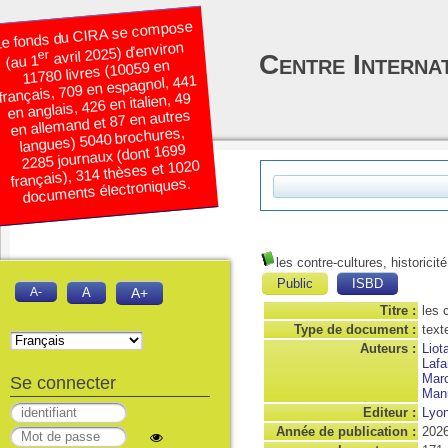
e fonds du CIRA se compose
avril 2025) d’environ
er
Centre Interna
(au 1
11780 livres (10059 en
français, 709 en espagnol, 441
en anglais, 426 en italien, 49
en allemand et 87 en autres
langues) 5040 brochures,
2285 journaux (dont 1699
français), 314 thèses et 1020
documents électroniques.
les contre-cultures, historicit
Public
ISBD
A-
A
A+
Titre :
les 
Type de document :
text
Auteurs :
Liot
Lafa
Marc
Se connecter
Manu
Editeur :
Lyon
Année de publication :
202