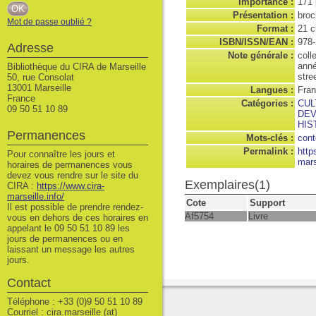
Importance :
171 
Présentation :
broch
Mot de passe oublié ?
Format :
21 
ISBN/ISSN/EAN :
978-
Adresse
Note générale :
coll
anné
Bibliothèque du CIRA de Marseille
stree
50, rue Consolat
13001 Marseille
Langues :
Fran
France
Catégories :
CUL
09 50 51 10 89
DEV
HIS
Permanences
Mots-clés :
cont
Permalink :
http
Pour connaître les jours et
mars
horaires de permanences vous
devez vous rendre sur le site du
Exemplaires(1)
CIRA :
https://www.cira-
marseille.info/
Cote
Support
Il est possible de prendre rendez-
Af5754
Livre
vous en dehors de ces horaires en
appelant le 09 50 51 10 89 les
jours de permanences ou en
laissant un message les autres
jours.
Contact
Téléphone : +33 (0)9 50 51 10 89
Courriel : cira.marseille (at)