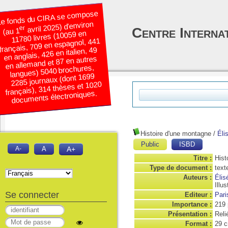
e fonds du CIRA se compose
avril 2025) d’environ
er
Centre Interna
(au 1
11780 livres (10059 en
français, 709 en espagnol, 441
en anglais, 426 en italien, 49
en allemand et 87 en autres
langues) 5040 brochures,
2285 journaux (dont 1699
français), 314 thèses et 1020
documents électroniques.
Histoire d'une montagne
/
Éli
Public
ISBD
A-
A
A+
Titre :
Hist
Type de document :
text
Auteurs :
Élis
Illus
Se connecter
Editeur :
Pari
Importance :
219 
Présentation :
Relié
Format :
29 