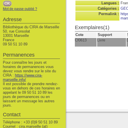
Langues :
Fran
Catégories :
GE
Mot de passe oublié ?
Permalink :
http
mars
Adresse
Exemplaires(1)
Bibliothèque du CIRA de Marseille
50, rue Consolat
Cote
Support
13001 Marseille
France
Cf0613
Livre
09 50 51 10 89
Permanences
Pour connaître les jours et
horaires de permanences vous
devez vous rendre sur le site du
CIRA :
https://www.cira-
marseille.info/
Il est possible de prendre rendez-
vous en dehors de ces horaires en
appelant le 09 50 51 10 89 les
jours de permanences ou en
laissant un message les autres
jours.
Contact
Téléphone : +33 (0)9 50 51 10 89
Courriel : cira.marseille (at)