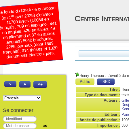
e fonds du CIRA se compose
avril 2025) d’environ
er
Centre Interna
(au 1
11780 livres (10059 en
français, 709 en espagnol, 441
en anglais, 426 en italien, 49
en allemand et 87 en autres
langues) 5040 brochures,
2285 journaux (dont 1699
français), 314 thèses et 1020
documents électroniques.
Henry Thoreau : L'éveillé du
Public
ISBD
A-
A
A+
Titre :
Henr
Type de document :
text
Auteurs :
Gill
Desj
Ken
Se connecter
Editeur :
Pari
Année de publication :
199
Importance :
350 