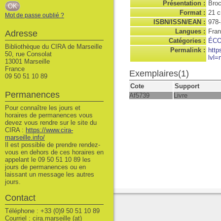
Présentation :
Broc
Format :
21 
Mot de passe oublié ?
ISBN/ISSN/EAN :
978-
Langues :
Fran
Adresse
Catégories :
ÉCO
Bibliothèque du CIRA de Marseille
Permalink :
http
50, rue Consolat
lvl=
13001 Marseille
France
Exemplaires(1)
09 50 51 10 89
Cote
Support
Permanences
Af5739
Livre
Pour connaître les jours et
horaires de permanences vous
devez vous rendre sur le site du
CIRA :
https://www.cira-
marseille.info/
Il est possible de prendre rendez-
vous en dehors de ces horaires en
appelant le 09 50 51 10 89 les
jours de permanences ou en
laissant un message les autres
jours.
Contact
Téléphone : +33 (0)9 50 51 10 89
Courriel : cira.marseille (at)