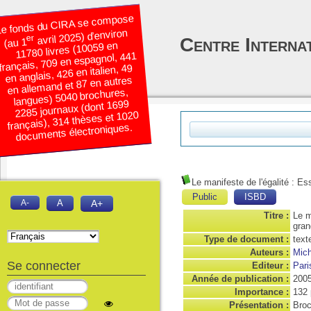
e fonds du CIRA se compose
avril 2025) d’environ
er
Centre Interna
(au 1
11780 livres (10059 en
français, 709 en espagnol, 441
en anglais, 426 en italien, 49
en allemand et 87 en autres
langues) 5040 brochures,
2285 journaux (dont 1699
français), 314 thèses et 1020
documents électroniques.
Le manifeste de l'égalité : Ess
Public
ISBD
A-
A
A+
Titre :
Le m
gran
Type de document :
text
Auteurs :
Mich
Se connecter
Editeur :
Pari
Année de publication :
200
Importance :
132 
Présentation :
Bro