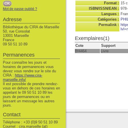
Format :
15 
ISBN/ISSN/EAN :
978-
Mot de passe oublié ?
Langues :
Fran
Adresse
Catégories :
PHI
Permalink :
http
Bibliothèque du CIRA de Marseille
lvl=
50, rue Consolat
13001 Marseille
Exemplaires(1)
France
09 50 51 10 89
Cote
Support
Bf4464
Livre
Permanences
Pour connaître les jours et
horaires de permanences vous
devez vous rendre sur le site du
CIRA :
https://www.cira-
marseille.info/
Il est possible de prendre rendez-
vous en dehors de ces horaires en
appelant le 09 50 51 10 89 les
jours de permanences ou en
laissant un message les autres
jours.
Contact
Téléphone : +33 (0)9 50 51 10 89
Courriel : cira.marseille (at)