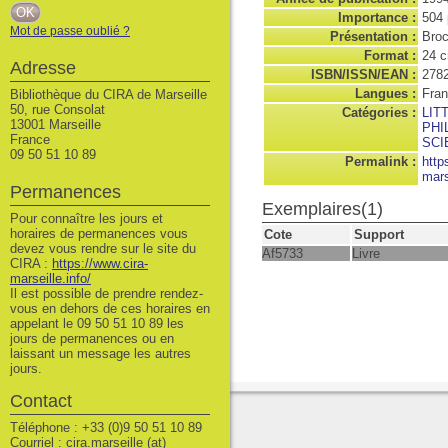
Importance :
504 
Mot de passe oublié ?
Présentation :
Broch
Format :
24 
Adresse
ISBN/ISSN/EAN :
278
Langues :
Fran
Bibliothèque du CIRA de Marseille
50, rue Consolat
Catégories :
LIT
13001 Marseille
PHI
France
SCI
09 50 51 10 89
Permalink :
http
mars
Permanences
Exemplaires(1)
Pour connaître les jours et
horaires de permanences vous
Cote
Support
devez vous rendre sur le site du
Af5733
Livre
CIRA :
https://www.cira-
marseille.info/
Il est possible de prendre rendez-
vous en dehors de ces horaires en
appelant le 09 50 51 10 89 les
jours de permanences ou en
laissant un message les autres
jours.
Contact
Téléphone : +33 (0)9 50 51 10 89
Courriel : cira.marseille (at)