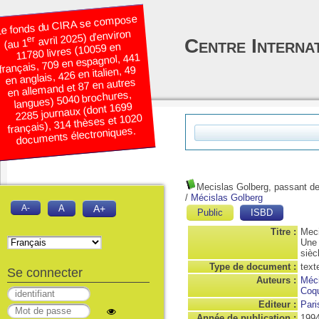
e fonds du CIRA se compose
avril 2025) d’environ
er
Centre Interna
(au 1
11780 livres (10059 en
français, 709 en espagnol, 441
en anglais, 426 en italien, 49
en allemand et 87 en autres
langues) 5040 brochures,
2285 journaux (dont 1699
français), 314 thèses et 1020
documents électroniques.
Mecislas Golberg, passant de 
/
Mécislas Golberg
A-
A
A+
Public
ISBD
Titre :
Meci
Une 
sièc
Type de document :
text
Se connecter
Auteurs :
Méci
Coqu
Editeur :
Pari
Année de publication :
199