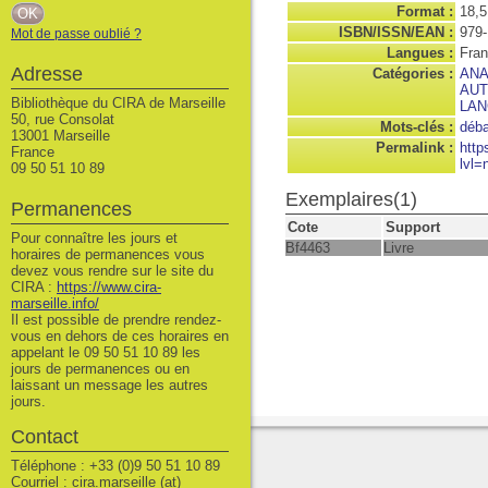
Format :
18,
ISBN/ISSN/EAN :
979-
Mot de passe oublié ?
Langues :
Fran
Adresse
Catégories :
AN
AUT
Bibliothèque du CIRA de Marseille
LA
50, rue Consolat
Mots-clés :
déba
13001 Marseille
Permalink :
http
France
lvl=
09 50 51 10 89
Exemplaires(1)
Permanences
Cote
Support
Pour connaître les jours et
Bf4463
Livre
horaires de permanences vous
devez vous rendre sur le site du
CIRA :
https://www.cira-
marseille.info/
Il est possible de prendre rendez-
vous en dehors de ces horaires en
appelant le 09 50 51 10 89 les
jours de permanences ou en
laissant un message les autres
jours.
Contact
Téléphone : +33 (0)9 50 51 10 89
Courriel : cira.marseille (at)