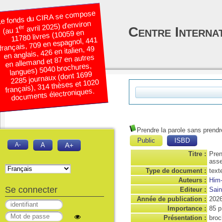
e fonds du CIRA se compose
avril 2025) d’environ
er
Centre Interna
(au 1
11780 livres (10059 en
français, 709 en espagnol, 441
en anglais, 426 en italien, 49
en allemand et 87 en autres
langues) 5040 brochures,
2285 journaux (dont 1699
français), 314 thèses et 1020
documents électroniques.
Prendre la parole sans prendre
Public
ISBD
A-
A
A+
Titre :
Pren
asse
Type de document :
text
Auteurs :
Him-
Se connecter
Editeur :
Sain
Année de publication :
202
Importance :
85 p
Présentation :
broc