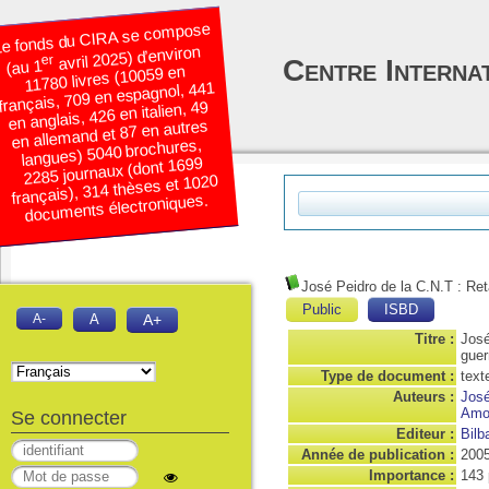
e fonds du CIRA se compose
avril 2025) d’environ
er
Centre Interna
(au 1
11780 livres (10059 en
français, 709 en espagnol, 441
en anglais, 426 en italien, 49
en allemand et 87 en autres
langues) 5040 brochures,
2285 journaux (dont 1699
français), 314 thèses et 1020
documents électroniques.
José Peidro de la C.N.T : Ret
Public
ISBD
A-
A
A+
Titre :
José
guer
Type de document :
text
Auteurs :
José
Amo
Se connecter
Editeur :
Bilb
Année de publication :
200
Importance :
143 