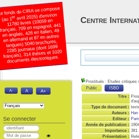
e fonds du CIRA se compose
avril 2025) d’environ
er
Centre Interna
(au 1
11780 livres (10059 en
français, 709 en espagnol, 441
en anglais, 426 en italien, 49
en allemand et 87 en autres
langues) 5040 brochures,
2285 journaux (dont 1699
français), 314 thèses et 1020
documents électroniques.
Prostitués : Etudes critiques 
Public
ISBD
A-
A
A+
Titre :
Pros
d'au
Type de document :
text
Auteurs :
Han 
Se connecter
Editeur :
Pari
Année de publication :
190
Importance :
381 
Présentation :
Reli