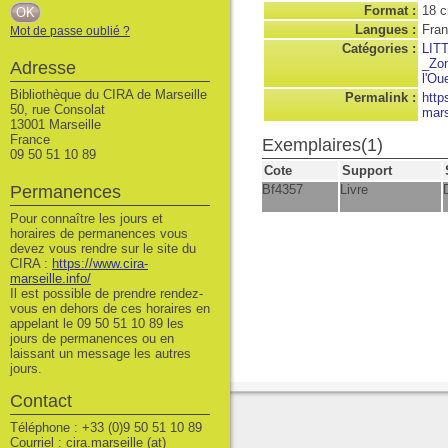
Format :
18 
Langues :
Fran
Mot de passe oublié ?
Catégories :
LIT
_Zon
Adresse
l'Ou
Bibliothèque du CIRA de Marseille
Permalink :
http
50, rue Consolat
mars
13001 Marseille
France
Exemplaires(1)
09 50 51 10 89
Cote
Support
Permanences
Bf4357
Livre
Pour connaître les jours et
horaires de permanences vous
devez vous rendre sur le site du
CIRA :
https://www.cira-
marseille.info/
Il est possible de prendre rendez-
vous en dehors de ces horaires en
appelant le 09 50 51 10 89 les
jours de permanences ou en
laissant un message les autres
jours.
Contact
Téléphone : +33 (0)9 50 51 10 89
Courriel : cira.marseille (at)