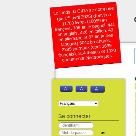
Le fonds du CIRA se compose
avril 2025) d’environ
er
(au 1
11780 livres (10059 en
français, 709 en espagnol, 441
en anglais, 426 en italien, 49
en allemand et 87 en autres
langues) 5040 brochures,
2285 journaux (dont 1699
français), 314 thèses et 1020
documents électroniques.
A-
A
A+
Se connecter