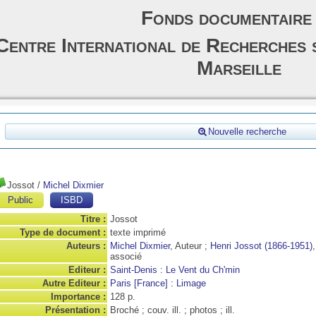
Fonds documentaire
Centre International de Recherches 
Marseille
Nouvelle recherche
Jossot
/
Michel Dixmier
Public
ISBD
Titre :
Jossot
Type de document :
texte imprimé
Auteurs :
Michel Dixmier
, Auteur ;
Henri Jossot (1866-1951)
associé
Editeur :
Saint-Denis : Le Vent du Ch'min
Autre Editeur :
Paris [France] : Limage
Importance :
128 p.
Présentation :
Broché ; couv. ill. ; photos ; ill.