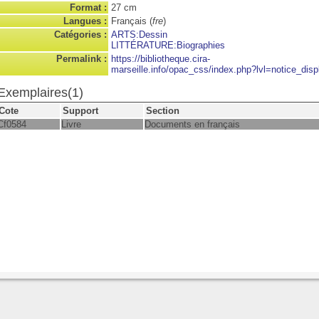
Format :
27 cm
Langues :
Français (
fre
)
Catégories :
ARTS:Dessin
LITTÉRATURE:Biographies
Permalink :
https://bibliotheque.cira-
marseille.info/opac_css/index.php?lvl=notice_disp
Exemplaires(1)
Cote
Support
Section
Cf0584
Livre
Documents en français