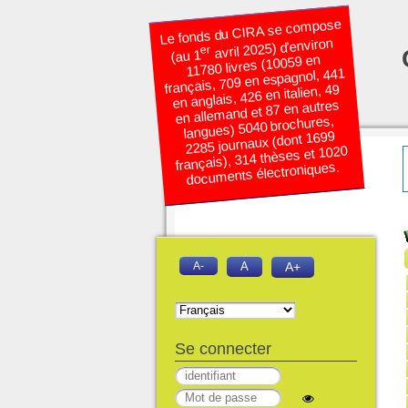
Le fonds du CIRA se compose
avril 2025) d’environ
er
(au 1
11780 livres (10059 en
français, 709 en espagnol, 441
en anglais, 426 en italien, 49
en allemand et 87 en autres
langues) 5040 brochures,
2285 journaux (dont 1699
français), 314 thèses et 1020
documents électroniques.
A-
A
A+
Se connecter