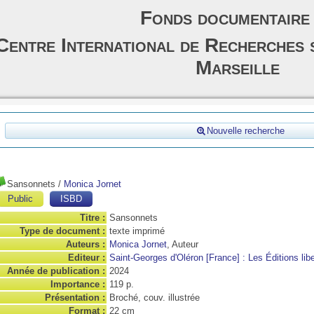
Fonds documentaire
Centre International de Recherches 
Marseille
Nouvelle recherche
Sansonnets
/
Monica Jornet
Public
ISBD
Titre :
Sansonnets
Type de document :
texte imprimé
Auteurs :
Monica Jornet
, Auteur
Editeur :
Saint-Georges d'Oléron [France] : Les Éditions libe
Année de publication :
2024
Importance :
119 p.
Présentation :
Broché, couv. illustrée
Format :
22 cm