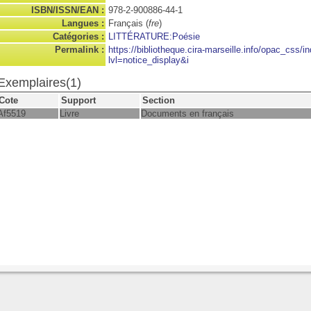
ISBN/ISSN/EAN :
978-2-900886-44-1
Langues :
Français (
fre
)
Catégories :
LITTÉRATURE:Poésie
Permalink :
https://bibliotheque.cira-marseille.info/opac_css/i
lvl=notice_display&i
Exemplaires(1)
Cote
Support
Section
Af5519
Livre
Documents en français