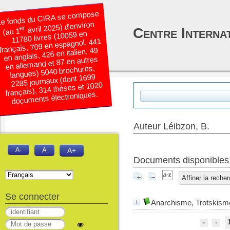
e fonds du CIRA se compose
avril 2025) d’environ
er
Centre Interna
(au 1
11780 livres (10059 en
français, 709 en espagnol, 441
en anglais, 426 en italien, 49
en allemand et 87 en autres
langues) 5040 brochures,
2285 journaux (dont 1699
français), 314 thèses et 1020
documents électroniques.
Auteur Léibzon, B.
A-
A
A+
Documents disponibles é
Affiner la reche
Se connecter
Anarchisme, Trotskis