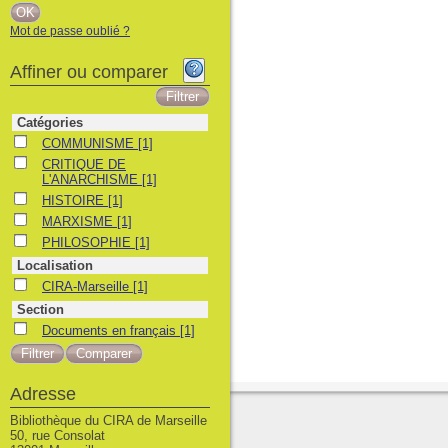
Mot de passe oublié ?
Affiner ou comparer
Catégories
COMMUNISME
COMMUNISME
[1]
CRITIQUE DE L'ANARCHISME
CRITIQUE DE
L'ANARCHISME
[1]
HISTOIRE
HISTOIRE
[1]
MARXISME
MARXISME
[1]
PHILOSOPHIE
PHILOSOPHIE
[1]
Localisation
CIRA-Marseille
CIRA-Marseille
[1]
Section
Documents en français
Documents en français
[1]
Adresse
Bibliothèque du CIRA de Marseille
50, rue Consolat