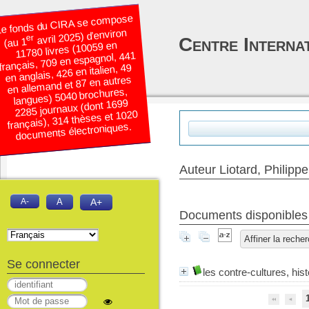
e fonds du CIRA se compose
avril 2025) d’environ
er
Centre Interna
(au 1
11780 livres (10059 en
français, 709 en espagnol, 441
en anglais, 426 en italien, 49
en allemand et 87 en autres
langues) 5040 brochures,
2285 journaux (dont 1699
français), 314 thèses et 1020
documents électroniques.
Auteur Liotard, Philippe
A-
A
A+
Documents disponibles é
Affiner la reche
Se connecter
les contre-cultures, hist