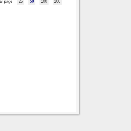
ar page :
25
50
100
200