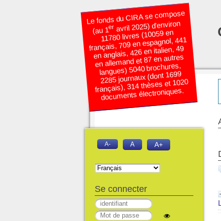
Le fonds du CIRA se compose
avril 2025) d’environ
er
(au 1
11780 livres (10059 en
français, 709 en espagnol, 441
en anglais, 426 en italien, 49
en allemand et 87 en autres
langues) 5040 brochures,
2285 journaux (dont 1699
français), 314 thèses et 1020
documents électroniques.
A-
A
A+
Se connecter