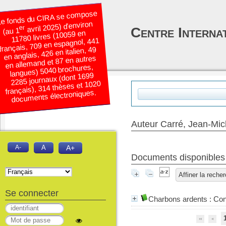
e fonds du CIRA se compose
avril 2025) d’environ
er
Centre Interna
(au 1
11780 livres (10059 en
français, 709 en espagnol, 441
en anglais, 426 en italien, 49
en allemand et 87 en autres
langues) 5040 brochures,
2285 journaux (dont 1699
français), 314 thèses et 1020
documents électroniques.
Auteur Carré, Jean-Mic
A-
A
A+
Documents disponibles é
Affiner la reche
Se connecter
Charbons ardents : Cons