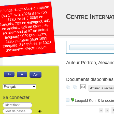
e fonds du CIRA se compose
avril 2025) d’environ
er
Centre Interna
(au 1
11780 livres (10059 en
français, 709 en espagnol, 441
en anglais, 426 en italien, 49
en allemand et 87 en autres
langues) 5040 brochures,
2285 journaux (dont 1699
français), 314 thèses et 1020
documents électroniques.
Auteur Portron, Alexan
A-
A
A+
Documents disponibles é
Affiner la reche
Se connecter
Léopold Kohr & la soci