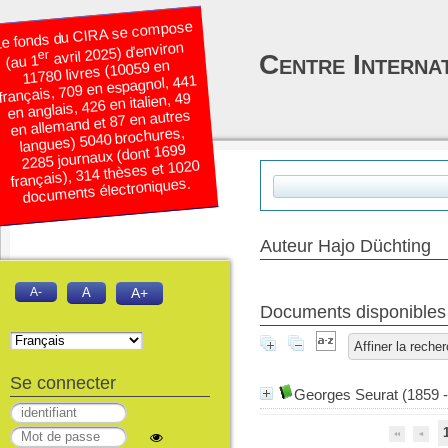
e fonds du CIRA se compose
avril 2025) d’environ
er
Centre Interna
(au 1
11780 livres (10059 en
français, 709 en espagnol, 441
en anglais, 426 en italien, 49
en allemand et 87 en autres
langues) 5040 brochures,
2285 journaux (dont 1699
français), 314 thèses et 1020
documents électroniques.
Auteur Hajo Düchting
A-
A
A+
Documents disponibles é
Affiner la reche
Se connecter
Georges Seurat (1859 - 