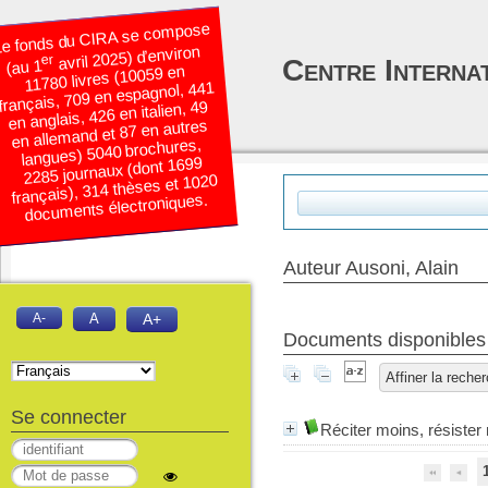
e fonds du CIRA se compose
avril 2025) d’environ
er
Centre Interna
(au 1
11780 livres (10059 en
français, 709 en espagnol, 441
en anglais, 426 en italien, 49
en allemand et 87 en autres
langues) 5040 brochures,
2285 journaux (dont 1699
français), 314 thèses et 1020
documents électroniques.
Auteur Ausoni, Alain
A-
A
A+
Documents disponibles é
Affiner la reche
Se connecter
Réciter moins, résister