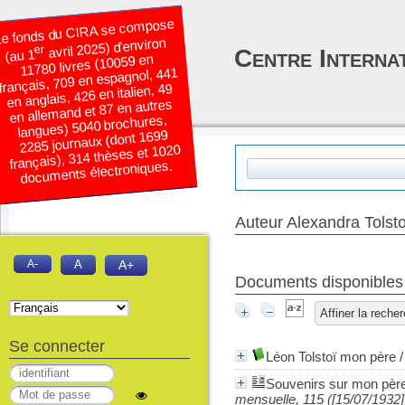
e fonds du CIRA se compose
avril 2025) d’environ
er
Centre Interna
(au 1
11780 livres (10059 en
français, 709 en espagnol, 441
en anglais, 426 en italien, 49
en allemand et 87 en autres
langues) 5040 brochures,
2285 journaux (dont 1699
français), 314 thèses et 1020
documents électroniques.
Auteur Alexandra Tolst
A-
A
A+
Documents disponibles é
Affiner la reche
Se connecter
Léon Tolstoï mon père
Souvenirs sur mon père 
mensuelle, 115 ([15/07/1932]