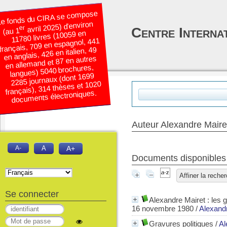
e fonds du CIRA se compose
avril 2025) d’environ
er
Centre Interna
(au 1
11780 livres (10059 en
français, 709 en espagnol, 441
en anglais, 426 en italien, 49
en allemand et 87 en autres
langues) 5040 brochures,
2285 journaux (dont 1699
français), 314 thèses et 1020
documents électroniques.
Auteur Alexandre Maire
A-
A
A+
Documents disponibles é
Affiner la reche
Se connecter
Alexandre Mairet : les 
16 novembre 1980
/
Alexand
Gravures politiques
/
Al